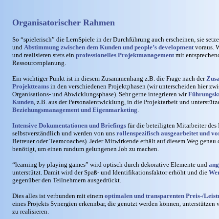
Organisatorischer Rahmen
So “spielerisch” die LernSpiele in der Durchführung auch erscheinen, sie setz
und
Abstimmung zwischen dem Kunden und people’s development
voraus. W
und realisieren stets ein
professionelles Projektmanagement
mit entsprechend
Ressourcenplanung.
Ein wichtiger Punkt ist in diesem Zusammenhang z.B. die Frage nach der
Zus
Projektteams
in den verschiedenen Projektphasen (wir unterscheiden hier zw
Organisations- und Abwicklungsphase). Sehr gerne integrieren wir
Führungskr
Kunden
, z.B. aus der Personalentwicklung, in die Projektarbeit und unterstüt
Beziehungsmanagement und Eigenmarketing
.
Intensive Dokumentationen und Briefings
für die beteiligten Mitarbeiter des
selbstverständlich und werden von uns
rollenspezifisch ausgearbeitet und vo
Betreuer oder Teamcoaches). Jeder Mitwirkende erhält auf diesem Weg genau d
benötigt, um einen rundum gelungenen Job zu machen.
“learning by playing games” wird optisch durch dekorative Elemente und
ang
unterstützt. Damit wird der Spaß- und Identifikationsfaktor erhöht und die
Wer
gegenüber den Teilnehmern ausgedrückt.
Dies alles ist verbunden mit einem
optimalen und transparenten Preis-/Leist
eines Projekts Synergien erkennbar, die genutzt werden können, unterstützen w
zu realisieren.