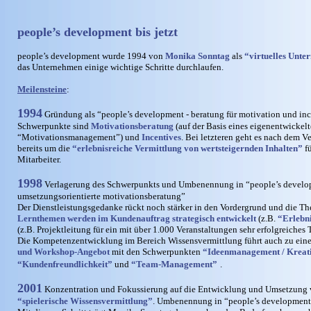
people’s development bis jetzt
people’s development wurde 1994 von
Monika Sonntag
als
“virtuelles Unt
das Unternehmen einige wichtige Schritte durchlaufen.
Meilensteine
:
1994
Gründung als “people’s development - beratung für motivation und inc
Schwerpunkte sind
Motivationsberatung
(auf der Basis eines eigenentwickel
“Motivationsmanagement”) und
Incentives
. Bei letzteren geht es nach dem 
bereits um die
“erlebnisreiche Vermittlung von wertsteigernden Inhalten”
fü
Mitarbeiter.
1998
Verlagerung des Schwerpunkts und Umbenennung in “people’s developm
umsetzungsorientierte motivationsberatung”
Der Dienstleistungsgedanke rückt noch stärker in den Vordergrund und die The
Lernthemen werden im Kundenauftrag strategisch entwickelt
(z.B.
“Erlebn
(z.B. Projektleitung für ein mit über 1.000 Veranstaltungen sehr erfolgreiches
Die Kompetenzentwicklung im Bereich Wissensvermittlung führt auch zu ei
und Workshop-Angebot
mit den Schwerpunkten
“Ideenmanagement / Kreati
“Kundenfreundlichkeit”
und
“Team-Management”
.
2001
Konzentration und Fokussierung auf die Entwicklung und Umsetzung
“spielerische Wissensvermittlung”
. Umbenennung in “people’s development 