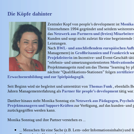
Die Köpfe dahinter
Zentraler Kopf von people’s development ist
Monika
Unternehmen 1994 gegründet und seitdem weiterentwi
das
Netzwerk aus Partnern und (freien) Mitarbeite
Kunden und sorgt nicht zuletzt für eine begeisternde 
Leistungen.
Nach
BWL- und anschließendem europäischen Auf
Management) in
Großbritannien und Frankreich
wa
Projektleiterin
im Incentive- und Event-Geschäft täti
“erlebnis- und umsetzungsorientierten
Motivationsbe
Projektmanagerin rund um das Thema “learning by pl
nächste “Qualifikations-Stationen” folgen
zertifizie
Erwachsenenbildung und zur Spielpädagogik
.
Seit Beginn wird sie begleitet und unterstützt von
Thomas Funk
, ebenfalls B
Jahren Managementerfahrung als
Partner für people’s development
tätig war.
Darüber hinaus steht Monika Sonntag ein
Netzwerk aus Pädagogen, Psycholo
Projektmanagern und Support-Kräften
zur Verfügung, auf das kunden- und p
zurückgegriffen werden kann.
Monika Sonntag und ihre Partner verstehen es ...
... Menschen für eine Sache (z.B. Lern- oder Informationsinhalte) und 